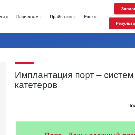
Запис
уги
Пациентам
Прайс-лист
Еще
Результ
Имплантация порт – систем
катетеров
Под