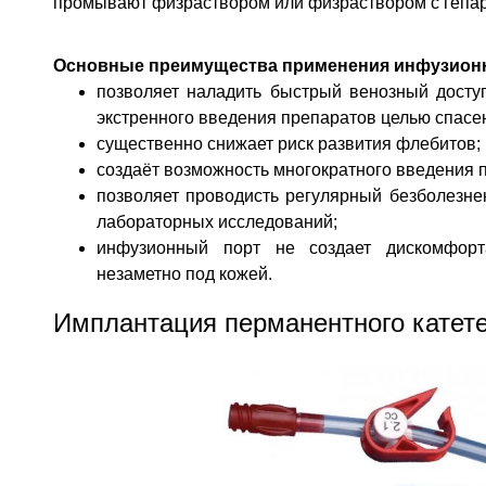
промывают физраствором или физраствором с гепа
Основные преимущества применения инфузионн
позволяет наладить быстрый венозный досту
экстренного введения препаратов целью спасе
существенно снижает риск развития флебитов;
создаёт возможность многократного введения 
позволяет проводисть регулярный безболезне
лабораторных исследований;
инфузионный порт не создает дискомфорт
незаметно под кожей.
Имплантация перманентного катет