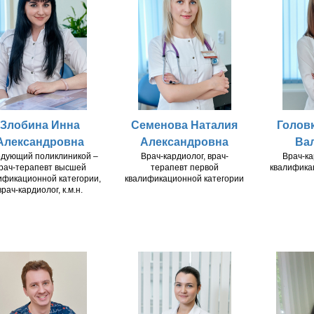
Злобина Инна
Семенова Наталия
Голов
Александровна
Александровна
Ва
едующий поликлиникой –
Врач-кардиолог, врач-
Врач-ка
рач-терапевт высшей
терапевт первой
квалифика
ификационной категории,
квалификационной категории
врач-кардиолог, к.м.н.