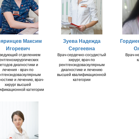
яринцев Максим
Зуева Надежда
Гордие
Игоревич
Сергеевна
О
ведующий отделением
Врач-сердечно-сосудистый
Врач-н
ентгенохирургических
хирург, врач по
к
етодов диагностики и
рентгенэндоваскулярным
лечения - врач по
диагностике и лечению
нтгенэндоваскулярным
высшей квалификационной
ностике и лечению, врач-
категории
хирург высшей
ификационной категории