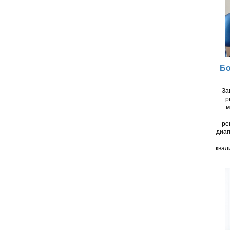
Бо
За
р
м
ре
диаг
квал