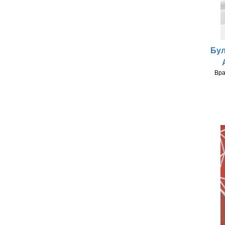
Бул
Вра