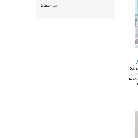
Вакансии
Зав
в
квал