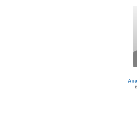
Ана
В