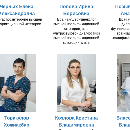
Черных Елена
Попова Ирина
Позыв
Александровна
Борисовна
Ана
-гастроэнтеролог высшей
Врач-акушер-гинеколог
Врач у
ификационной категории
высшей квалификационной
диаг
категории, врач
функционал
ультразвуковой диагностики
врач-ка
высшей квалификационной
квалифика
категории, к.м.н.
Торакулов
Козлова Кристина
Власо
Хожиакбар
Владимировна
Вла