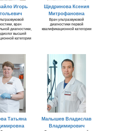
айло Игорь
Щедринова Ксения
тольевич
Митрофановна
льтразвуковой
Врач ультразвуковой
ностики, врач
диагностики первой
ьной диагностики,
квалификационной категории
рдиолог высшей
ционной категории
ва Татьяна
Малышев Владислав
димировна
Владимирович