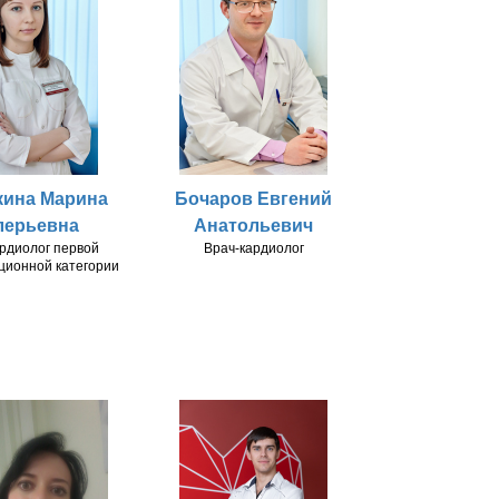
кина Марина
Бочаров Евгений
лерьевна
Анатольевич
рдиолог первой
Врач-кардиолог
ционной категории