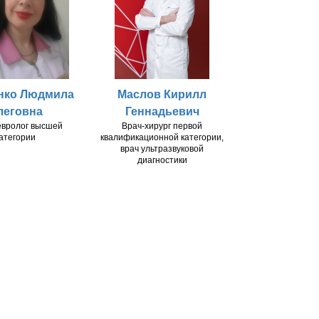
нко Людмила
Маслов Кирилл
леговна
Геннадьевич
евролог высшей
Врач-хирург первой
атегории
квалификационной категории,
врач ультразвуковой
диагностики