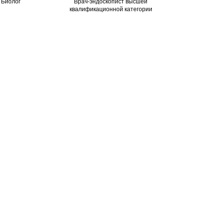
Биолог
Врач-эндоскопист высшей
квалификационной категории