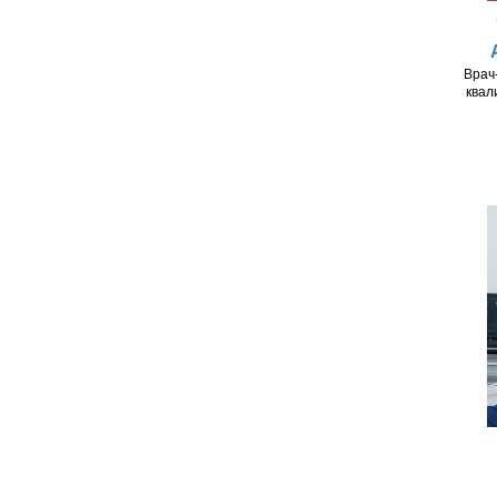
Врач
квал