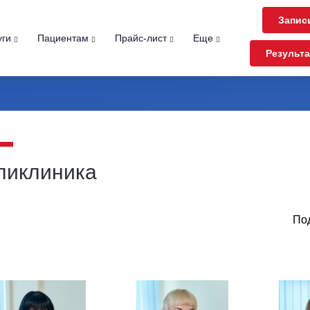
Запис
уги
Пациентам
Прайс-лист
Еще
Результ
ликлиника
Под